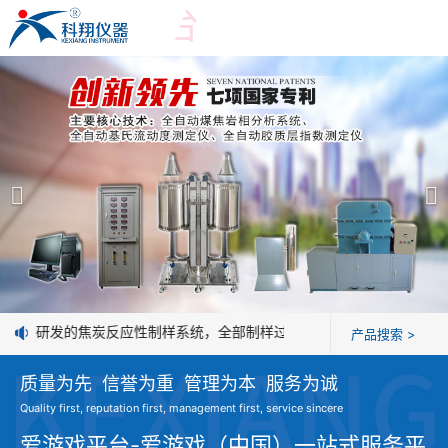
爱游戏平台
爱游戏平台
产品展示
＞
公司简介
爱游戏平台-爱游戏（中国）一站式服务平台
爱游戏平台
焦化行业检测及优化配煤设备
企业业绩
球团矿/烧结矿/块矿高温冶金性能检测系统
技术交流
司研发的焦炭反应性制样系统，全部制样过程机械化操作，没有人为误差
产品搜索 >
烧结/球团优化配矿研究设备
视频观赏
质量为先 信誉为重 管理为本 服务为诚
Quality first, reputation first, management first, service sincere
高炉配吹煤检测设备
标准下载
爱游戏平台-爱游戏（中国）一站式服务平