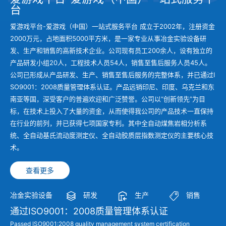
台
冶金渣、保护渣等高温物性检测设备
企业荣誉
爱游戏平台-爱游戏（中国）一站式服务平台 成立于2002年，注册资金
2000万元，占地面积5000平方米，是一家专业从事冶金实验设备研
冶金石灰活性度测定仪
爱游戏平台-爱游戏（中国）一站式服务平台
发、生产和销售的高新技术企业。公司现有员工200余人，设有独立的
产品研发小组20人，工程技术人员54人，销售至售后服务人员45人。
矿石、焦炭物理检测及制样设备
公司已形成从产品研发、生产、销售至售后服务的完整体系，并已通过I
SO9001：2008质量管理体系认证。产品远销印尼、印度、乌克兰和东
工业分析、测硫仪等
南亚等国，深受客户的普遍欢迎和广泛赞誉。公司以“创新领先”为目
标，在技术上投入了大量的资金，从而使得我公司的产品技术一直保持
在行业的前列，并已获得七项国家专利。其中全自动煤焦岩相分析系
统、全自动基氏流动度测定仪、全自动胶质层指数测定仪的主要核心技
术。
查看更多
冶金实验设备
研发
生产
销售
通过ISO9001：2008质量管理体系认证
Passed ISO9001:2008 quality management system certification