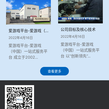
公司目标及核心技术
爱游戏平台-爱游戏（中国）一站式服务平台 简介
2022年4月16日
2022年4月16日
爱游戏平台-爱游戏
爱游戏平台-爱游戏
（中国）一站式服务平
（中国）一站式服务平
台 以“创新领先”...
台 成立于2002...
查看更多