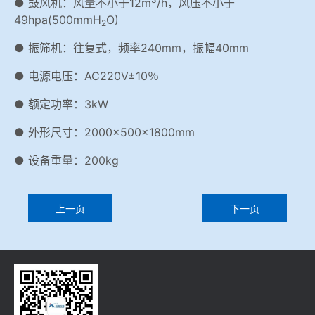
● 鼓风机：风量不小于12m
/h，风压不小于
49hpa(500mmH
O)
2
● 振筛机：往复式，频率240mm，振幅40mm
● 电源电压：AC220V±10％
● 额定功率：3kW
● 外形尺寸：2000×500×1800mm
● 设备重量：200kg
上一页
下一页