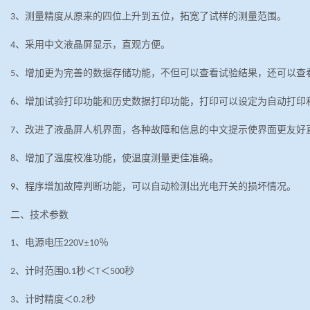
、测量精度从原来的四位上升到五位，拓宽了试样的测量范围。
3
、采用中文液晶屏显示，直观方便。
4
、增加更为完善的数据存储功能，不但可以查看试验结果，还可以查
5
、增加试验打印功能和历史数据打印功能，打印可以设定为自动打印
6
、改进了液晶屏人机界面，各种故障和信息的中文提示使界面更友好
7
、增加了温度校准功能，使温度测量更佳准确。
8
、程序增加故障判断功能，可以自动检测出光电开关的损坏情况。
9
二、技术参数
、电源电压
±
％
1
220V
10
、计时范围
秒＜
＜
秒
2
0.1
T
500
、计时精度＜
秒
3
0.2