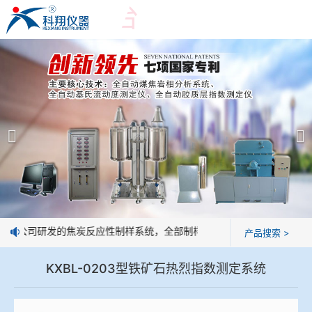
爱游戏平台
爱游戏平台
产品展示
＞
公司简介
爱游戏平台-爱游戏（中国）一站式服务平台
爱游戏平台
焦化行业检测及优化配煤设备
企业业绩
球团矿/烧结矿/块矿高温冶金性能检测系统
技术交流
：我公司研发的焦炭反应性制样系统，全部制样过程机械化操作，没有人
产品搜索 >
烧结/球团优化配矿研究设备
视频观赏
KXBL-0203型铁矿石热烈指数测定系统
高炉配吹煤检测设备
标准下载