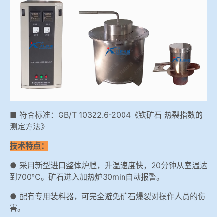
冶金渣、保护渣等高温物性检测设备
企业荣誉
冶金石灰活性度测定仪
爱游戏平台-爱游戏（中国）一站式服务平台
矿石、焦炭物理检测及制样设备
工业分析、测硫仪等
■ 符合标准：GB/T 10322.6-2004《铁矿石 热裂指数的
测定方法》
技术特点：
● 采用新型进口整体炉膛，升温速度快，20分钟从室温达
到700℃。矿石进入加热炉30min自动报警。
● 配有专用装料器，可完全避免矿石爆裂对操作人员的伤
害。